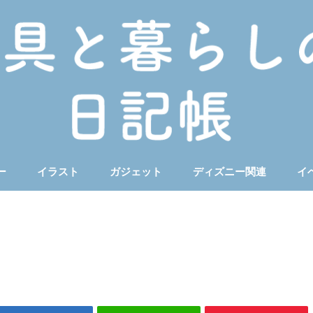
ー
イラスト
ガジェット
ディズニー関連
イ
ート