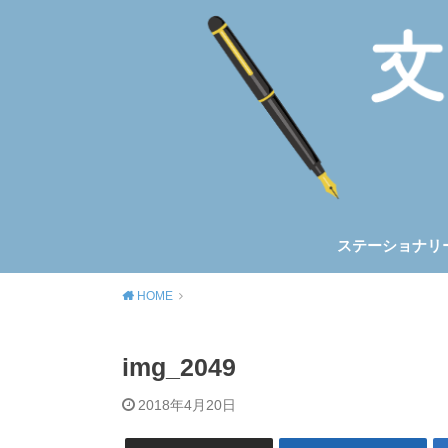
ステーショナリ
ノート&手帳
筆記具
トラベラーズノ
ほぼ日手帳
HOME
img_2049
2018年4月20日