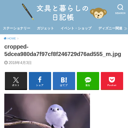
SEARCH
ステーショナリー
ガジェット
イベント・ショップ
ディズニー関連
HOME
cropped-
5dcea980da7f97cf8f246729d76ad555_m.jpg
2018年4月3日
ポスト
シェア
はてブ
送る
Pocket