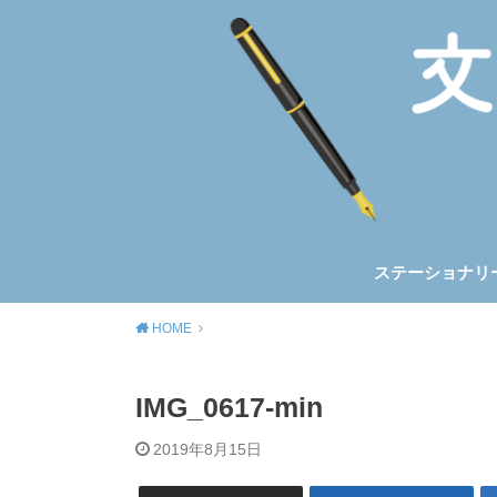
ステーショナリ
ノート&手帳
筆記具
トラベラーズノ
ほぼ日手帳
HOME
IMG_0617-min
2019年8月15日