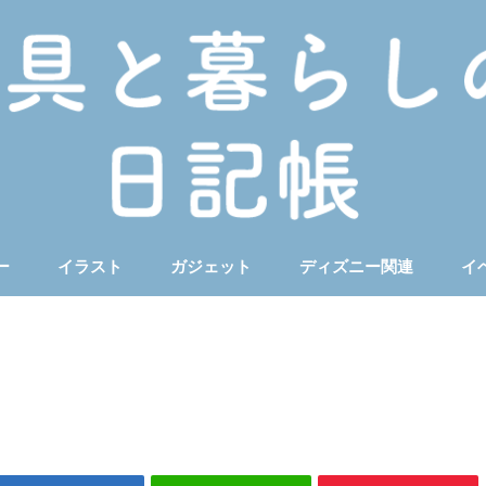
ー
イラスト
ガジェット
ディズニー関連
イ
ート