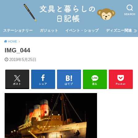
SEARCH
ステーショナリー
ガジェット
イベント・ショップ
ディズニー関連
HOME
IMG_044
2019年5月25日
ポスト
シェア
はてブ
送る
Pocket