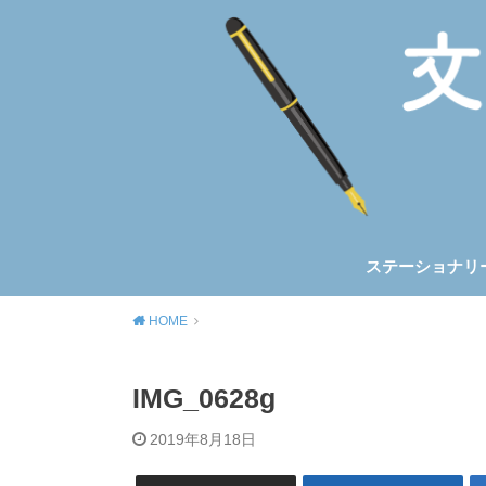
ステーショナリ
ノート&手帳
筆記具
トラベラーズノ
ほぼ日手帳
HOME
IMG_0628g
2019年8月18日