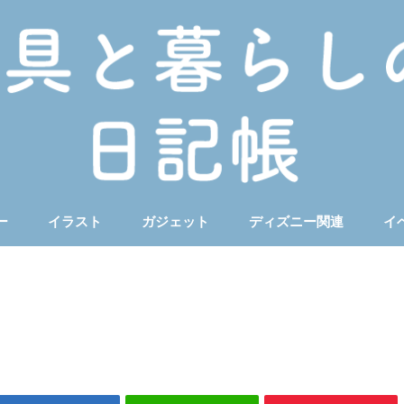
ー
イラスト
ガジェット
ディズニー関連
イ
ート