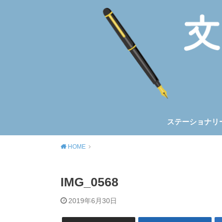
ステーショナリ
ノート&手帳
筆記具
トラベラーズノ
ほぼ日手帳
HOME
IMG_0568
2019年6月30日