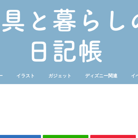
ー
イラスト
ガジェット
ディズニー関連
イ
ート